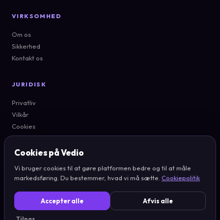
VIRKSOMHED
Om os
Sikkerhed
Kontakt os
JURIDISK
Privatliv
Vilkår
Cookies
Cookie-indstillinger
Cookies på Vedio
Vi bruger cookies til at gøre platformen bedre og til at måle
markedsføring. Du bestemmer, hvad vi må sætte.
Cookiepolitik
© 2026 Vedio · Silkeborg, DK
Accepter alle
Afvis alle
EN
DA
Tilpas