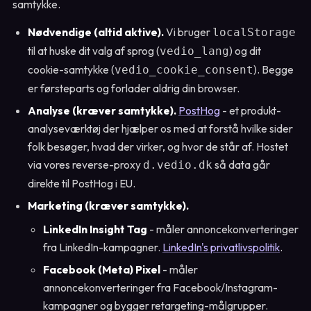
samtykke.
Nødvendige (altid aktive).
Vi bruger
localStorage
til at huske dit valg af sprog (
) og dit
vedio_lang
cookie-samtykke (
). Begge
vedio_cookie_consent
er førsteparts og forlader aldrig din browser.
Analyse (kræver samtykke).
PostHog
- et produkt-
analyseværktøj der hjælper os med at forstå hvilke sider
folk besøger, hvad der virker, og hvor de står af. Hostet
via vores reverse-proxy
så data går
d.vedio.dk
direkte til PostHog i EU.
Marketing (kræver samtykke).
LinkedIn Insight Tag
- måler annoncekonverteringer
fra LinkedIn-kampagner.
LinkedIn's privatlivspolitik
.
Facebook (Meta) Pixel
- måler
annoncekonverteringer fra Facebook/Instagram-
kampagner og bygger retargeting-målgrupper.