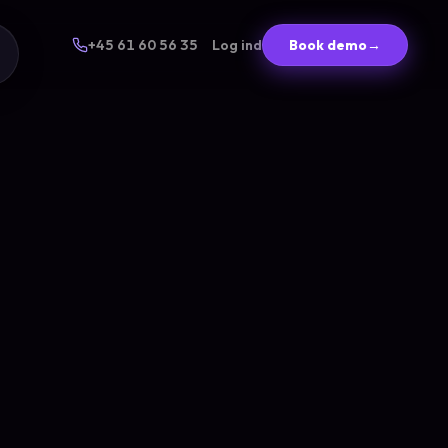
+45 61 60 56 35
Log ind
Book demo
→